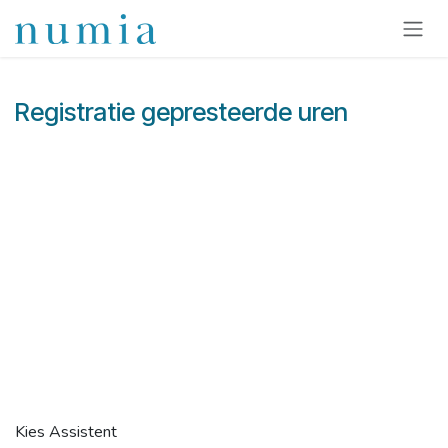
Overslaan naar inhoud
Registratie gepresteerde uren
Kies Assistent